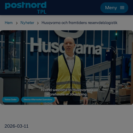
Hoppa över navigering och sök
Meny
Hem
Nyheter
Husqvarna och framtidens reservdelslogistik
2026-03-11