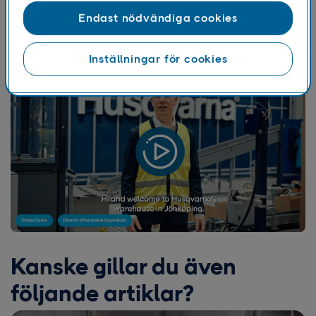
Följ med
Tobias Ceder
, Director Aftermarket Operations
Endast nödvändiga cookies
på
Husqvarna
, in i lagret i Jönköping.
Inställningar för cookies
Kanske gillar du även
följande artiklar?