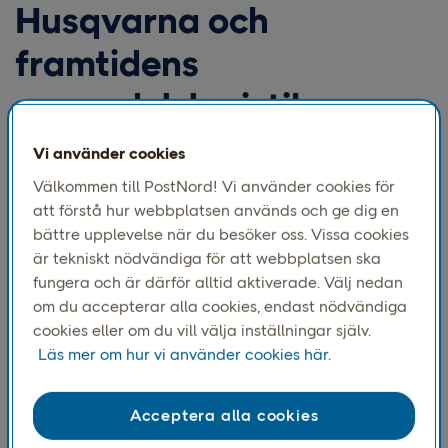
Husqvarna och
framtidens
reservdelslogistik
Vi använder cookies
Välkommen till PostNord! Vi använder cookies för
att förstå hur webbplatsen används och ge dig en
Vad händer när man utmanar ett
bättre upplevelse när du besöker oss. Vissa cookies
välfungerande flöde för att göra det
är tekniskt nödvändiga för att webbplatsen ska
fungera och är därför alltid aktiverade. Välj nedan
ännu bättre för kunden?
om du accepterar alla cookies, endast nödvändiga
cookies eller om du vill välja inställningar själv.
Läs mer om hur vi använder cookies här.
Tillsammans med
Husqvarna
har vi utvecklat en
automatiserad och hållbar lagerlösning som minskar
tomrum, materialanvändning och transportvolym –
Acceptera alla cookies
samtidigt som precisionen ökar.