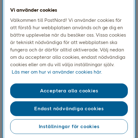
och teknikintensivt arbete som ställer
Vi använder cookies
höga krav på ordning och reda.
Välkommen till PostNord! Vi använder cookies för
att förstå hur webbplatsen används och ge dig en
bättre upplevelse när du besöker oss. Vissa cookies
För Lukas Lundström, produktionsledare på
är tekniskt nödvändiga för att webbplatsen ska
teknikavdelningen, blir det snabbt tydligt när strukturen
fungera och är därför alltid aktiverade. Välj nedan
inte sitter.
om du accepterar alla cookies, endast nödvändiga
cookies eller om du vill välja inställningar själv.
– När mycket händer samtidigt märks det direkt
Läs mer om hur vi använder cookies här.
om något är otydligt. Letande efter verktyg,
arbetsstationer som inte är uppbyggda på samma
sätt och olika sätt att göra samma jobb skapar
Acceptera alla cookies
frustration och tar tid som egentligen borde läggas
på rätt saker.
Endast nödvändiga cookies
I det dagliga arbetet har 5S blivit ett sätt att skapa
ordning och förutsättningar i praktiken, snarare än något
Inställningar för cookies
som finns beskrivet på papper.